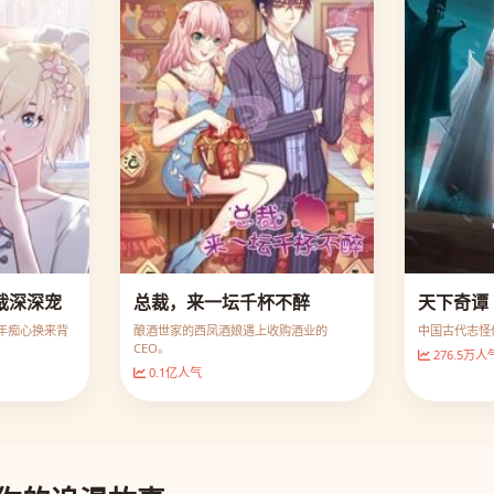
裁深深宠
总裁，来一坛千杯不醉
天下奇谭
年痴心换来背
酿酒世家的西凤酒娘遇上收购酒业的
中国古代志怪
CEO。
276.5万人
0.1亿人气