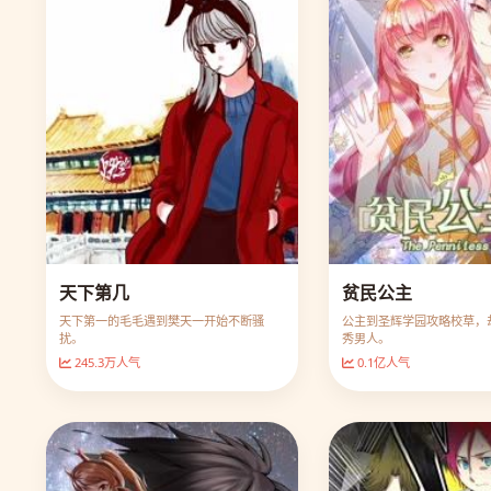
天下第几
贫民公主
天下第一的毛毛遇到樊天一开始不断骚
公主到圣辉学园攻略校草，
扰。
秀男人。
245.3万人气
0.1亿人气