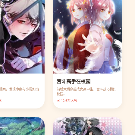
宫斗高手在校园
疑案，发现命案与小说如出
前朝太后穿越成女高中生，宫斗技巧横扫
校园。
气
12.6万人气