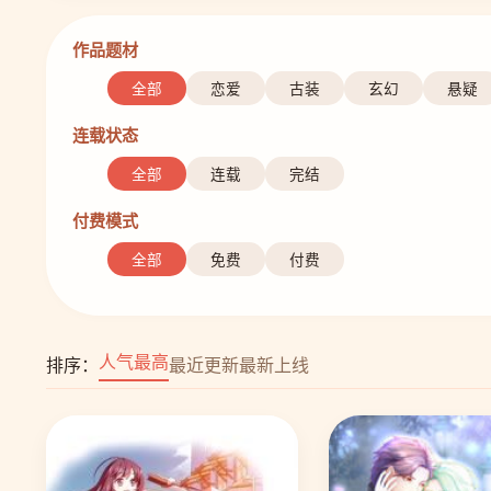
作品题材
全部
恋爱
古装
玄幻
悬疑
连载状态
全部
连载
完结
付费模式
全部
免费
付费
人气最高
排序：
最近更新
最新上线