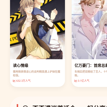
读心情缘
亿万豪门：首席总
擅用微表情读心的谈判精英遇上护妹狂魔
车祸后把双眼给了恋人，十
校保。
叛。
632.3万人气
0.1亿人气