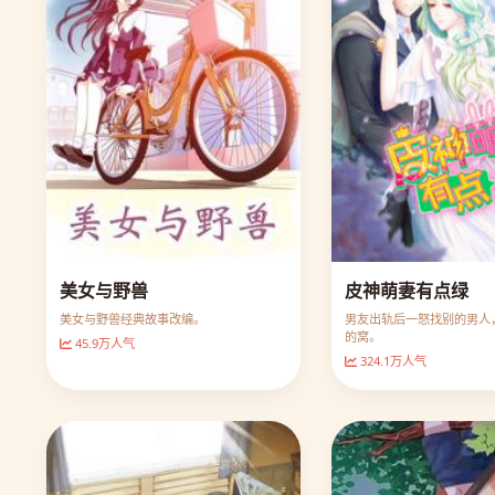
美女与野兽
皮神萌妻有点绿
美女与野兽经典故事改编。
男友出轨后一怒找别的男人
的窝。
45.9万人气
324.1万人气