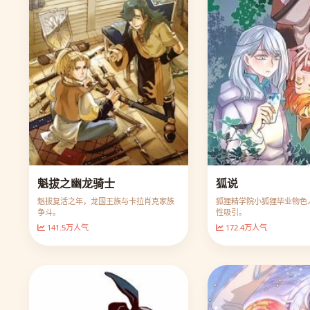
魁拔之幽龙骑士
狐说
魁拔复活之年，龙国王族与卡拉肖克家族
狐狸精学院小狐狸毕业物色
争斗。
性吸引。
141.5万人气
172.4万人气