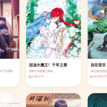
加油大魔王！千年之章
自在逆天
又产生感情。
回顾千年前魔王真相。
自在逆天修仙
0.4亿人气
25.5万人气