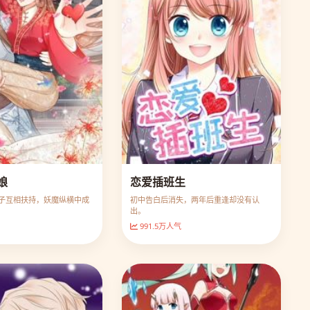
娘
恋爱插班生
子互相扶持，妖魔纵横中成
初中告白后消失，两年后重逢却没有认
出。
991.5万人气