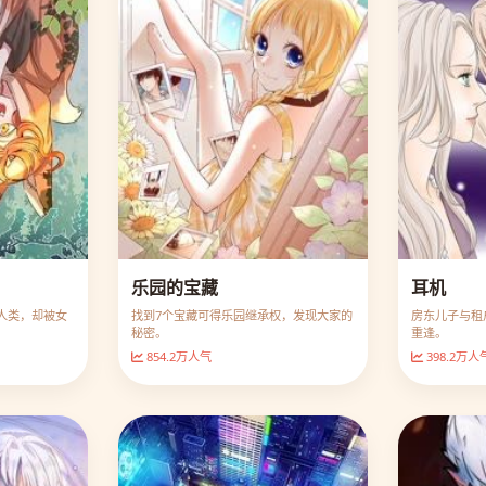
乐园的宝藏
耳机
人类，却被女
找到7个宝藏可得乐园继承权，发现大家的
房东儿子与租
秘密。
重逢。
854.2万人气
398.2万人