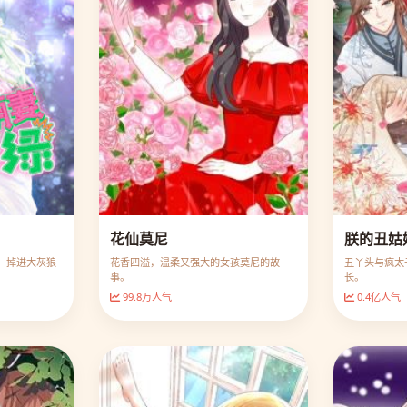
花仙莫尼
朕的丑姑
，掉进大灰狼
花香四溢，温柔又强大的女孩莫尼的故
丑丫头与疯太
事。
长。
99.8万人气
0.4亿人气