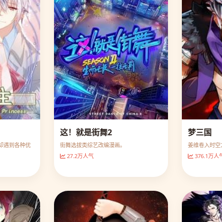
这！就是街舞2
梦三国
却遇到各种优
街舞选拔类综艺改编漫画。
姜维卷入时空
27.2万人气
376.1万人