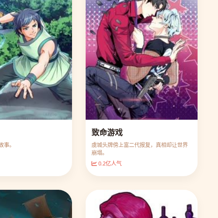
致命游戏
故事。
虞城头牌傍上富二代报复，真相却让世界
崩塌。
0.2亿人气