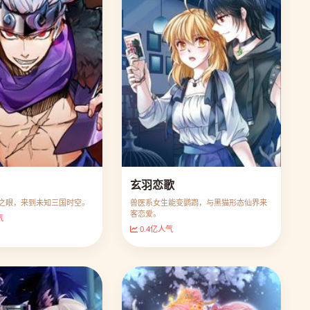
玄羽恋歌
之眼，来到未知三国时空。
兽医系女生能变鹦鹉，与黑猫形态仙界来
客恋爱。
气
0.4亿人气