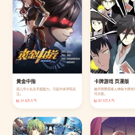
黄金中指
卡牌游戏 页漫版
孤儿华小幺左手超能力，引起中央学院关
被开除警探卷入神秘卡牌世
注。
可许愿。
31.8万人气
87.5万人气