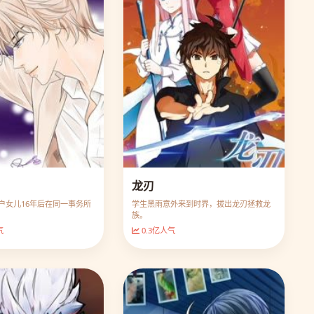
龙刃
户女儿16年后在同一事务所
学生黑雨意外来到时界，拔出龙刃拯救龙
族。
气
0.3亿人气