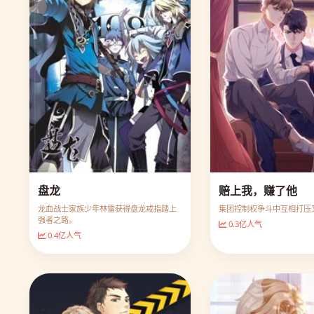
盘龙
赔上我，赚了他
龙血战士家族少年林雷获得盘龙戒指踏上
集团控制权争斗中互相打压
强者之路。
0.3亿人气
0.4亿人气