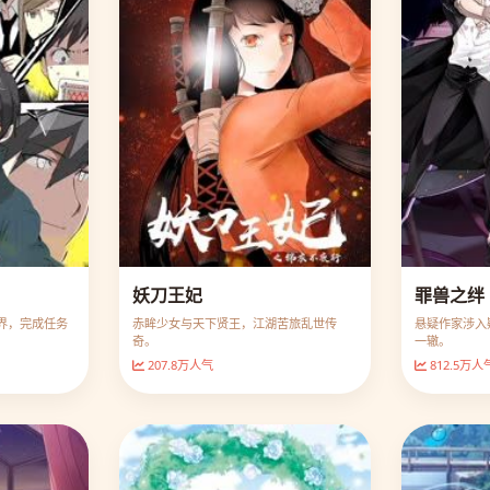
妖刀王妃
罪兽之绊
界，完成任务
赤眸少女与天下贤王，江湖苦旅乱世传
悬疑作家涉入
奇。
一辙。
207.8万人气
812.5万人